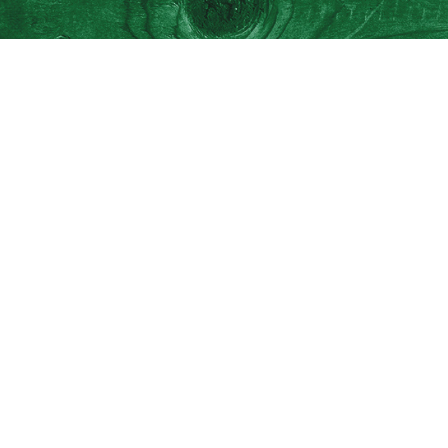
MediCash
2019